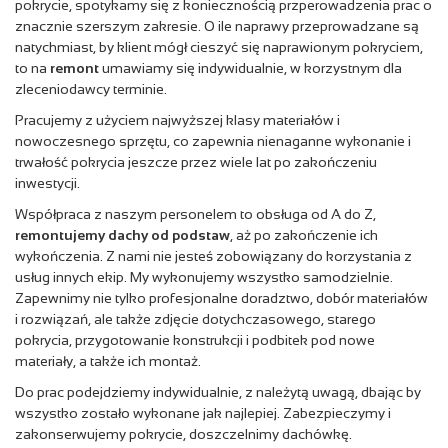
pokrycie, spotykamy się z koniecznością przperowadzenia prac o
znacznie szerszym zakresie. O ile naprawy przeprowadzane są
natychmiast, by klient mógł cieszyć się naprawionym pokryciem,
to na
remont
umawiamy się indywidualnie, w korzystnym dla
zleceniodawcy terminie.
Pracujemy z użyciem najwyższej klasy materiałów i
nowoczesnego sprzętu, co zapewnia nienaganne wykonanie i
trwałość pokrycia jeszcze przez wiele lat po zakończeniu
inwestycji.
Współpraca z naszym personelem to obsługa od A do Z,
remontujemy dachy od podstaw
, aż po zakończenie ich
wykończenia. Z nami nie jesteś zobowiązany do korzystania z
usług innych ekip. My wykonujemy wszystko samodzielnie.
Zapewnimy nie tylko profesjonalne doradztwo, dobór materiałów
i rozwiązań, ale także zdjęcie dotychczasowego, starego
pokrycia, przygotowanie konstrukcji i podbitek pod nowe
materiały, a także ich montaż.
Do prac podejdziemy indywidualnie, z należytą uwagą, dbając by
wszystko zostało wykonane jak najlepiej. Zabezpieczymy i
zakonserwujemy pokrycie, doszczelnimy dachówkę.