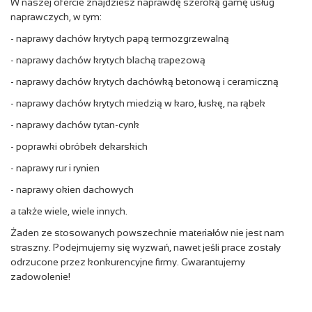
W naszej ofercie znajdziesz naprawdę szeroką gamę usług
naprawczych, w tym:
- naprawy dachów krytych papą termozgrzewalną
- naprawy dachów krytych blachą trapezową
- naprawy dachów krytych dachówką betonową i ceramiczną
- naprawy dachów krytych miedzią w karo, łuskę, na rąbek
- naprawy dachów tytan-cynk
- poprawki obróbek dekarskich
- naprawy rur i rynien
- naprawy okien dachowych
a także wiele, wiele innych.
Żaden ze stosowanych powszechnie materiałów nie jest nam
straszny. Podejmujemy się wyzwań, nawet jeśli prace zostały
odrzucone przez konkurencyjne firmy. Gwarantujemy
zadowolenie!