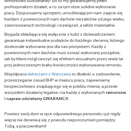
remontowo budowlanej? Bo to my gwarantujemy pełen
profesjonalizm działań, a co za tym idzie solidne wykonanie
pracy. Dysponujemy sprzętem, umożliwiającym nam zajęcie się
każdym z powierzonych nam dachów niezależnie od jego wieku,
zastosowanych technologii i rozwiązań, a także materiałów.
Brygada składająca się wyłącznie z ludzi z doświadczeniem
gwarantuje indywidualne podejście do każdego zlecenia, którego
doskonałe wykonanie jest dla nas priorytetem. Każdy z
powierzonych nam dachów musi zostać wykonany porządnie,
tak by klient mógł cieszyć się efektem wizualnym przez wiele lat
przy jednoczesnym braku konieczności wykonywania remontu.
Współpraca
dekarzami z Warszawy
to dbałość o zadowolenie,
przestrzeganie zasad BHP w miejscu pracy, zapewniamy
bezpieczeństwo znajdującego się w pobliżu mienia, a przede
wszystkim działamy legalnie i na każdy z wykonanych
remontów
i napraw udzielamy GWARANCJI
.
Powierz swój dom w ręce odpowiedniego personelu i już nigdy
więcej nie denerwuj się z powodu nieporozumień pomiędzy
Tobą, a pracownikami!