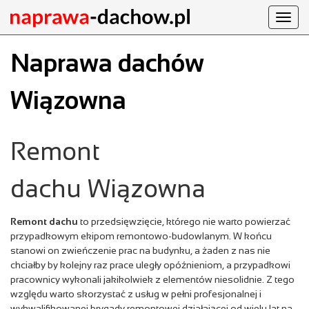
Toggl
navig
Naprawa dachów
Wiązowna
Remont
dachu Wiązowna
Remont dachu
to przedsięwzięcie, którego nie warto powierzać
przypadkowym ekipom remontowo-budowlanym. W końcu
stanowi on zwieńczenie prac na budynku, a żaden z nas nie
chciałby by kolejny raz prace uległy opóźnieniom, a przypadkowi
pracownicy wykonali jakikolwiek z elementów niesolidnie. Z tego
względu warto skorzystać z usług w pełni profesjonalnej i
wykwalifikowanej brygady remontowej działającej od wielu lat na