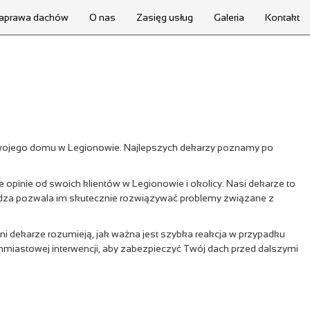
aprawa dachów
O nas
Zasięg usług
Galeria
Kontakt
 Twojego domu w Legionowie. Najlepszych dekarzy poznamy po
opinie od swoich klientów w Legionowie i okolicy. Nasi dekarze to
edza pozwala im skutecznie rozwiązywać problemy związane z
i dekarze rozumieją, jak ważna jest szybka reakcja w przypadku
hmiastowej interwencji, aby zabezpieczyć Twój dach przed dalszymi