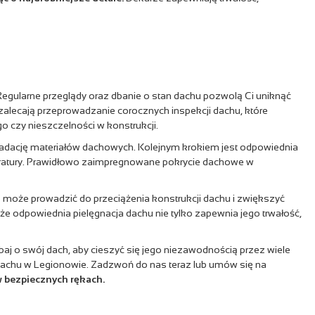
egularne przeglądy oraz dbanie o stan dachu pozwolą Ci uniknąć
alecają przeprowadzanie corocznych inspekcji dachu, które
czy nieszczelności w konstrukcji.
gradację materiałów dachowych. Kolejnym krokiem jest odpowiednia
peratury. Prawidłowo zaimpregnowane pokrycie dachowe w
 może prowadzić do przeciążenia konstrukcji dachu i zwiększyć
 odpowiednia pielęgnacja dachu nie tylko zapewnia jego trwałość,
aj o swój dach, aby cieszyć się jego niezawodnością przez wiele
 dachu w Legionowie. Zadzwoń do nas teraz lub umów się na
w bezpiecznych rękach.