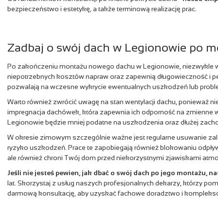
bezpieczeństwo i estetykę, a także terminową realizację prac.
Zadbaj o swój dach w Legionowie po 
Po zakończeniu montażu nowego dachu w Legionowie, niezwykle ważn
niepotrzebnych kosztów napraw oraz zapewnią długowieczność i pe
pozwalają na wczesne wykrycie ewentualnych uszkodzeń lub proble
Warto również zwrócić uwagę na stan wentylacji dachu, ponieważ n
impregnacja dachówek, która zapewnia ich odporność na zmienne w
Legionowie będzie mniej podatne na uszkodzenia oraz dłużej zacho
W okresie zimowym szczególnie ważne jest regularne usuwanie zale
ryzyko uszkodzeń. Prace te zapobiegają również blokowaniu odpływ
ale również chroni Twój dom przed niekorzystnymi zjawiskami atmo
Jeśli nie jesteś pewien, jak dbać o swój dach po jego montażu,
lat. Skorzystaj z usług naszych profesjonalnych dekarzy, którzy 
darmową konsultację, aby uzyskać fachowe doradztwo i komplek