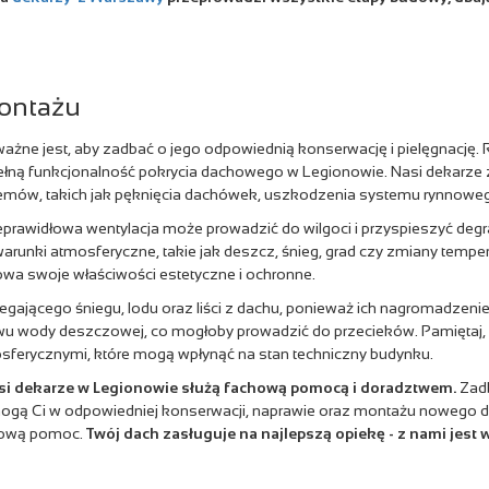
montażu
e jest, aby zadbać o jego odpowiednią konserwację i pielęgnację. R
łną funkcjonalność pokrycia dachowego w Legionowie. Nasi dekarze z
mów, takich jak pęknięcia dachówek, uszkodzenia systemu rynnowego 
ieprawidłowa wentylacja może prowadzić do wilgoci i przyspieszyć de
arunki atmosferyczne, takie jak deszcz, śnieg, grad czy zmiany tem
wa swoje właściwości estetyczne i ochronne.
gającego śniegu, lodu oraz liści z dachu, ponieważ ich nagromadzenie
u wody deszczowej, co mogłoby prowadzić do przecieków. Pamiętaj, że
sferycznymi, które mogą wpłynąć na stan techniczny budynku.
 nasi dekarze w Legionowie służą fachową pomocą i doradztwem.
Zadb
pomogą Ci w odpowiedniej konserwacji, naprawie oraz montażu nowego
sową pomoc.
Twój dach zasługuje na najlepszą opiekę - z nami jest 