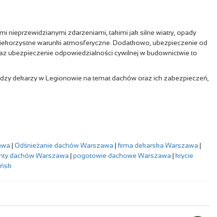
ieprzewidzianymi zdarzeniami, takimi jak silne wiatry, opady
niekorzystne warunki atmosferyczne. Dodatkowo, ubezpieczenie od
az ubezpieczenie odpowiedzialności cywilnej w budownictwie to
wiedzy dekarzy w Legionowie na temat dachów oraz ich zabezpieczeń,
awa
|
Odśnieżanie dachów Warszawa
|
firma dekarska Warszawa
|
nty dachów Warszawa
|
pogotowie dachowe Warszawa
|
krycie
ańsk