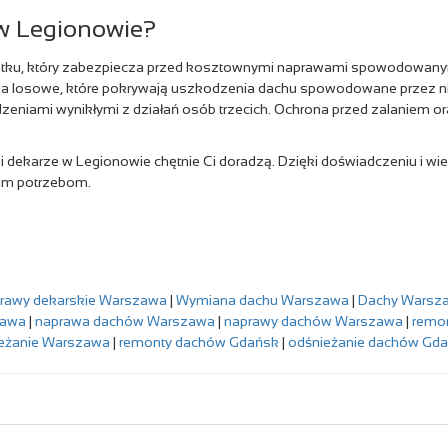
 w Legionowie?
ku, który zabezpiecza przed kosztownymi naprawami spowodowanymi n
enia losowe, które pokrywają uszkodzenia dachu spowodowane przez 
eniami wynikłymi z działań osób trzecich. Ochrona przed zalaniem or
asi dekarze w Legionowie chętnie Ci doradzą. Dzięki doświadczeniu i 
oim potrzebom.
rawy dekarskie Warszawa
|
Wymiana dachu Warszawa
|
Dachy Warsz
zawa
|
naprawa dachów Warszawa
|
naprawy dachów Warszawa
|
remo
eżanie Warszawa
|
remonty dachów Gdańsk
|
odśnieżanie dachów Gd