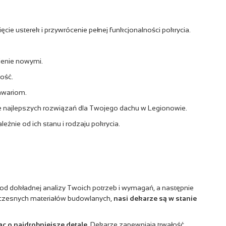
ie usterek i przywrócenie pełnej funkcjonalności pokrycia.
ienie nowymi.
ość.
awariom.
e najlepszych rozwiązań dla Twojego dachu w Legionowie.
nie od ich stanu i rodzaju pokrycia.
d dokładnej analizy Twoich potrzeb i wymagań, a następnie
oczesnych materiałów budowlanych,
nasi dekarze są w stanie
c o najdrobniejsze detale.
Dekarze zapewniają trwałość,