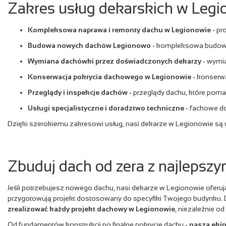
Zakres usług dekarskich w Legi
Kompleksowa naprawa i remonty dachu w Legionowie
-
pro
Budowa nowych dachów Legionowo
-
kompleksowa budowa 
Wymiana dachówki przez doświadczonych dekarzy
-
wymia
Konserwacja pokrycia dachowego w Legionowie
-
konserwac
Przeglądy i inspekcje dachów
-
przeglądy dachu, które pom
Usługi specjalistyczne i doradztwo techniczne
-
fachowe do
Dzięki szerokiemu zakresowi usług, nasi dekarze w Legionowie są 
Zbuduj dach od zera z najlepsz
Jeśli potrzebujesz nowego dachu, nasi dekarze w Legionowie oferu
przygotowują projekt dostosowany do specyfiki Twojego budynku.
zrealizować każdy projekt dachowy w Legionowie
, niezależnie od
Od fundamentów konstrukcji po finalne pokrycie dachu
- nasza eki