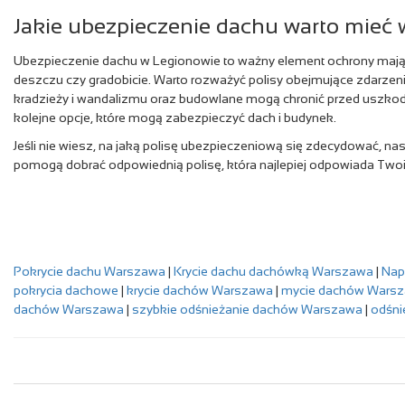
Jakie ubezpieczenie dachu warto mieć
Ubezpieczenie dachu w Legionowie to ważny element ochrony mająt
deszczu czy gradobicie. Warto rozważyć polisy obejmujące zdarz
kradzieży i wandalizmu oraz budowlane mogą chronić przed uszkodz
kolejne opcje, które mogą zabezpieczyć dach i budynek.
Jeśli nie wiesz, na jaką polisę ubezpieczeniową się zdecydować, n
pomogą dobrać odpowiednią polisę, która najlepiej odpowiada Tw
Pokrycie dachu Warszawa
|
Krycie dachu dachówką Warszawa
|
Nap
pokrycia dachowe
|
krycie dachów Warszawa
|
mycie dachów Wars
dachów Warszawa
|
szybkie odśnieżanie dachów Warszawa
|
odśni