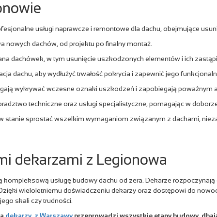
onowie
fesjonalne usługi naprawcze i remontowe dla dachu, obejmujące usunięc
nowych dachów, od projektu po finalny montaż.
na dachówek, w tym usunięcie uszkodzonych elementów i ich zastąp
ja dachu, aby wydłużyć trwałość pokrycia i zapewnić jego funkcjonaln
agają wykrywać wczesne oznaki uszkodzeń i zapobiegają poważnym 
radztwo techniczne oraz usługi specjalistyczne, pomagając w doborz
w stanie sprostać wszelkim wymaganiom związanym z dachami, niezależ
ymi dekarzami z Legionowa
ją kompleksową usługę budowy dachu od zera. Dekarze rozpoczynają o
 Dzięki wieloletniemu doświadczeniu dekarzy oraz dostępowi do now
 jego skali czy trudności.
pa
dekarzy z Warszawy
przeprowadzi wszystkie etapy budowy, dbają