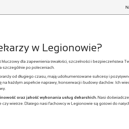
N
dekarzy w Legionowie?
t kluczowy dla zapewnienia trwałości, szczelności i bezpieczeństwa
 a szczególnie po poleceniach.
 w branży od długiego czasu, mają udokumentowane sukcesy i pozytywne 
ię na każdym aspekcie naprawy, konserwacji i budowy dachów. Ich wi
wy.
minowość oraz jakość wykonania usług dekarskich.
Nasi doświadczen
 czy wietrze. Dlatego nasi fachowcy w Legionowie są gotowi do natyc